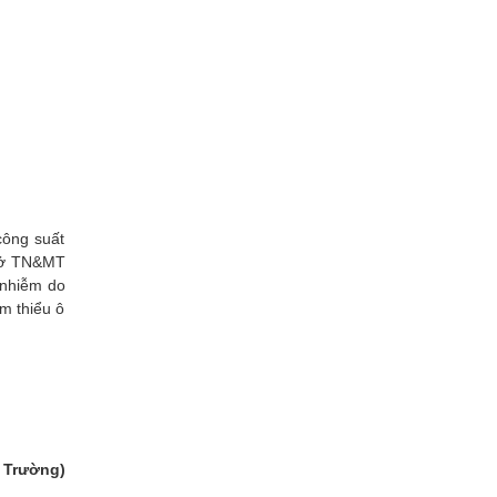
công suất
(Sở TN&MT
ô nhiễm do
ảm thiểu ô
.
 Trường)