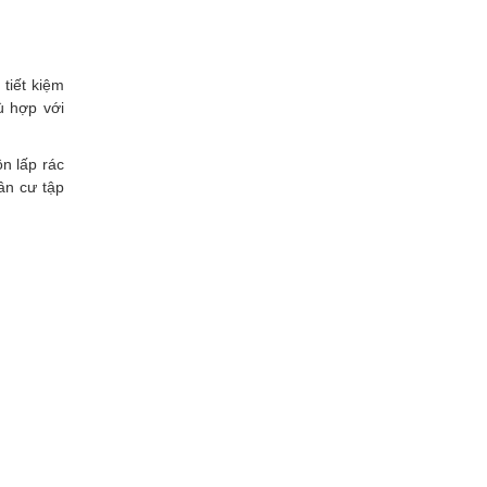
tiết kiệm
ù hợp với
n lấp rác
ân cư tập