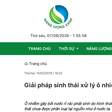
Thứ sáu, 07/08/2026
-
1
:
55
:
58
TRANG CHỦ
THỜI SỰ
NĂNG LƯỢNG
Trang chủ
Trong nước
Thứ hai, 15/02/2016
|
16:22
Quốc tế
Giải pháp sinh thái xử lý ô nh
Emagazine
Ô nhiễm gây bởi nước rỉ rác phát sinh do hình thức
thải chưa được phân loại tại nguồn như ở nước t