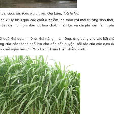
ại bãi chôn lấp Kiêu Kỵ, huyện Gia Lâm, TP.Hà Nội
xử lý hiệu quả các chất ô nhiễm, an toàn với môi trường sinh thái, 
tiết kiệm chi phí đầu tư, hóa chất, nhân lực và chi phí vận hành; ph
ết quả khả quan, mở ra khả năng nhân rộng, ứng dụng cho các bãi chô
ung của các thành phố lớn cho đến cấp huyện, bãi rác của các cụm d
xử lý chất nguy hại…”, PGS.Đặng Xuân Hiển khẳng định.