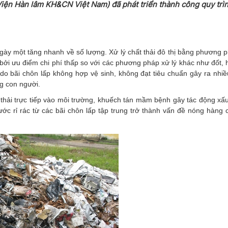
iện Hàn lâm KH&CN Việt Nam) đã phát triển thành công quy trì
 ngày một tăng nhanh về số lượng. Xử lý chất thải đô thị bằng phương
 bởi ưu điểm chi phí thấp so với các phương pháp xử lý khác như đốt,
do bãi chôn lấp không hợp vệ sinh, không đạt tiêu chuẩn gây ra nhiề
g con người.
át thải trực tiếp vào môi trường, khuếch tán mầm bệnh gây tác động xấ
ớc rỉ rác từ các bãi chôn lấp tập trung trở thành vấn đề nóng hàng