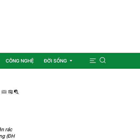
CÔNG NGHỆ
ĐỜI SỐNG
Sức khỏe
Giáo dục
Giải trí
ện rác
Pháp luật
ờng (ĐH