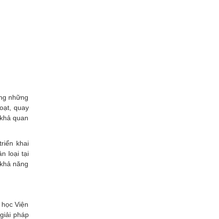
rong những
oạt, quay
 khả quan
riển khai
 loại tại
 khả năng
 học Viện
giải pháp