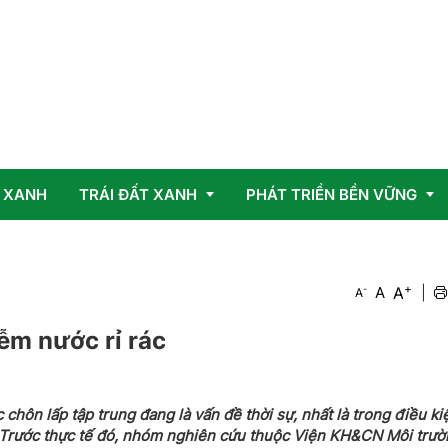
 XANH
TRÁI ĐẤT XANH
PHÁT TRIỂN BỀN VỮNG
+
Vấn đề
OCOP
A
-
A
|
A
Giải pháp
iễm nước rỉ rác
 chôn lấp tập trung đang là vấn đề thời sự, nhất là trong điều ki
a. Trước thực tế đó, nhóm nghiên cứu thuộc Viện KH&CN Môi trư