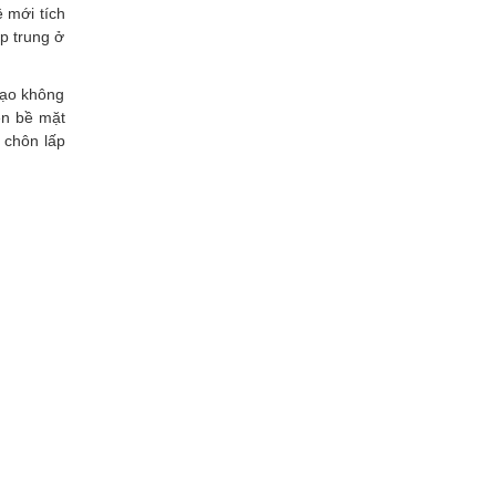
ệ mới tích
ập trung ở
tạo không
ên bề mặt
i chôn lấp