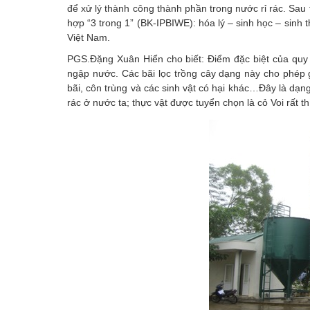
để xử lý thành công thành phần trong nước rỉ rác. Sau 
hợp “3 trong 1” (BK-IPBIWE): hóa lý – sinh học – sinh th
Việt Nam.
PGS.Đặng Xuân Hiển cho biết: Điểm đặc biệt của quy t
ngập nước. Các bãi lọc trồng cây dạng này cho phép gi
bãi, côn trùng và các sinh vật có hại khác…Đây là dạng
rác ở nước ta; thực vật được tuyển chọn là cỏ Voi rất t