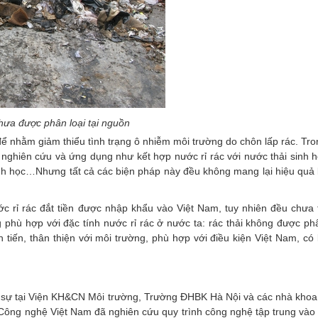
hưa được phân loại tại nguồn
 để nhằm giảm thiểu tình trạng ô nhiễm môi trường do chôn lấp rác. T
nghiên cứu và ứng dụng như kết hợp nước rỉ rác với nước thải sinh h
 sinh học…Nhưng tất cả các biện pháp này đều không mang lại hiệu quả
c rỉ rác đắt tiền được nhập khẩu vào Việt Nam, tuy nhiên đều chưa t
hù hợp với đặc tính nước rỉ rác ở nước ta: rác thải không được phân
 tiến, thân thiện với môi trường, phù hợp với điều kiện Việt Nam, có
 sự tại Viện KH&CN Môi trường, Trường ĐHBK Hà Nội và các nhà khoa
Công nghệ Việt Nam đã nghiên cứu quy trình công nghệ tập trung vào 