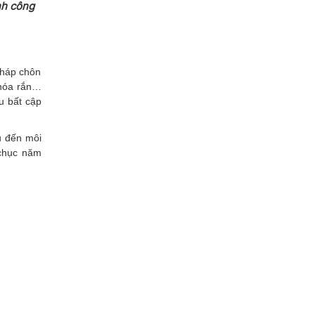
nh công
Xây dựng
 pháp chôn
 hóa rắn…
u bất cập
u đến môi
 chục năm